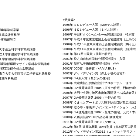
<受賞等>
1995年 ＳＤレビュー入選（Ｍホテル計画）
1996年 ＳＤレビュー入選（Ｓビル計画）
学部建築学科卒業
1996年 平田町タウンセンター公開設計競技 特別賞
雄建築設計事務所
1997年 平成８年度東京建築士会住宅建築賞（上馬の
計事務所設立
1999年 平成10年度東京建築士会住宅建築賞（梅ヶ
2000年 平成11年度東京建築士会住宅建築賞（仙川の
短期大学生活科学科非常勤講師
2001年 第17回吉岡賞（仙川の住宅）
大学理工学部建築学科非常勤講師
2001年 松之山自然科学館公開設計競技 入選
大学工学部建築学科非常勤講師
2001年 新富弘美術館国際設計競技 佳作
学環境学部環境デザイン学科非常勤講師
2002年 JCD賞 優秀賞（+A VIA BUS）
学院理工学研究科非常勤講師
2002年 グッドデザイン賞（保土ヶ谷の住宅2）
古屋市立大学大学院芸術工学研究科助教授
2003年 JIA新人賞（西所沢の住宅）
建築学科教授
2004年 武蔵境新公共施設設計プロポーザル 佳作
2006年 JIA優秀建築選 2005（江東の住宅、門前仲
2006年 大門中央通り地区市街地再開発ビル設計者選
2007年 JIA優秀建築選 2006（中野の住宅）
2008年 くまもとアートポリス熊本駅西口駅前広場設
2008年 澄心寺・庫裏デザインコンペティション 入
2008年 JIA優秀建築選 2007（松庵の住宅、元代々
2009年 八幡浜芸都2010作品公募 最優秀賞
2011年 JIA優秀建築選 2010（sette-G）
2012年 第5回 建築九州賞 JIA特別賞（熊本駅西口駅
2012年 グッドデザイン賞2012（コマツナギテラス