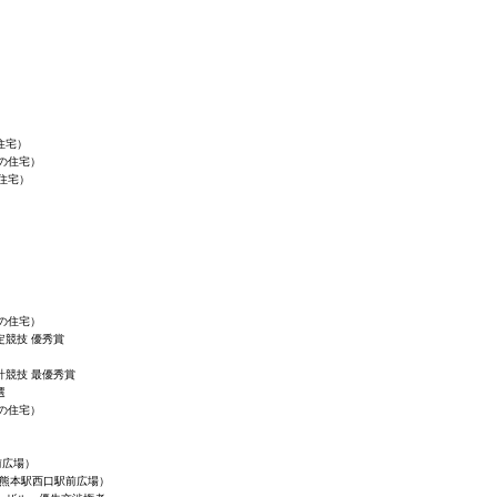
住宅）
丘の住宅）
住宅）
町の住宅）
定競技 優秀賞
計競技 最優秀賞
選
木の住宅）
前広場）
・熊本駅西口駅前広場）