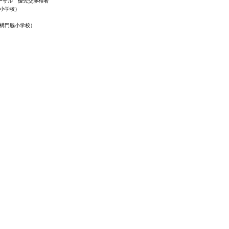
ポーザル 優先交渉権者
脇小学校）
遺構門脇小学校）