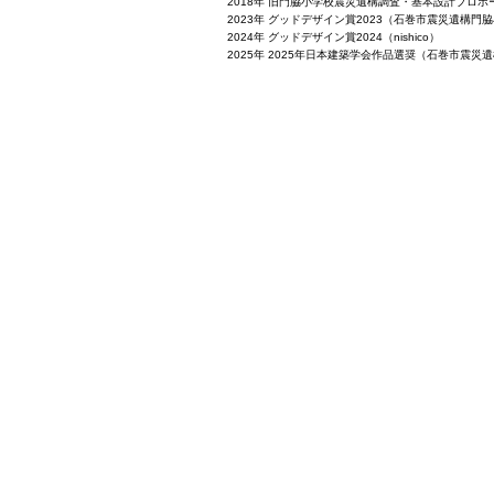
2018年 旧門脇小学校震災遺構調査・基本設計プロ
2023年 グッドデザイン賞2023（石巻市震災遺構門
2024年 グッドデザイン賞2024（nishico）
2025年 2025年日本建築学会作品選奨（石巻市震災